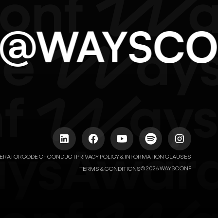
LO@WAYSC
NERATOR
CODE OF CONDUCT
PRIVACY POLICY & INFORMATION CLAUSES
© 2026 WAYSCONF
TERMS & CONDITIONS