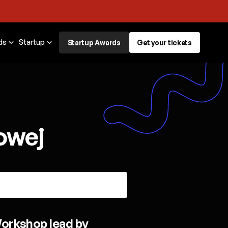
ds
Startup
Startup Awards
Get your tickets
owej
orkshop lead by