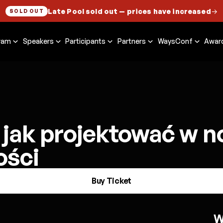
Late Pool sold out
— prices have increased
→
SOLD OUT
ram
Speakers
Participants
Partners
WaysConf
Awar
 jak projektować w n
ości
Buy Ticket
W