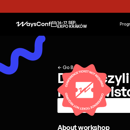
16-17 SEP,
Prog
EXPO KRAKÓW
← Go Back
DAOs, czyli
rzeczywist
About workshop