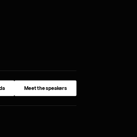
da
Meet the speakers