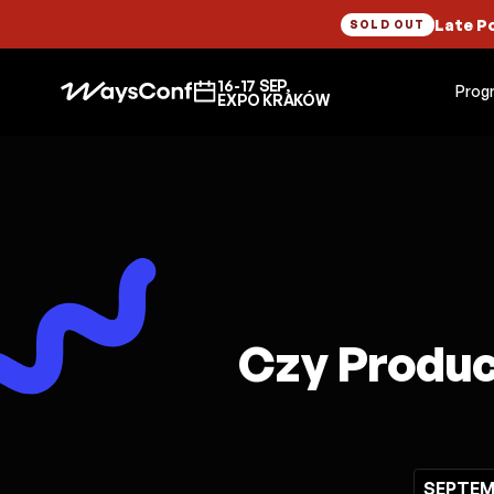
Late P
SOLD OUT
16-17 SEP,
Prog
EXPO KRAKÓW
Czy Produc
SEPTEMB