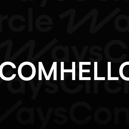
F.COM
HE