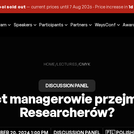
ool sold out
— current prices until
7 Aug 2026
·
Price increase in
1d
ram
Speakers
Participants
Partners
WaysConf
Awar
HOME
LECTURES
/
/
CMYK
DISCUSSION PANEL
t managerowie przejm
Researcherów?
ER 20, 2024 1:00 PM
DISCUSSION PANEL
🇵🇱 POLISH