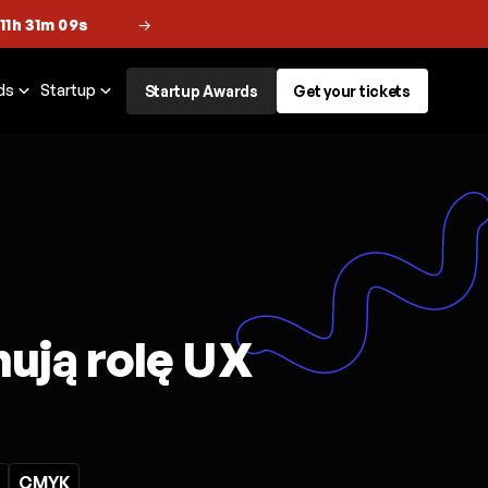
 11h 31m 08s
→
ds
Startup
Startup Awards
Get your tickets
ują rolę UX
CMYK