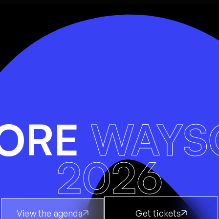
LORE
WAYS
2026
View the agenda
Get tickets