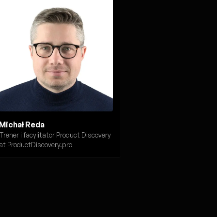
Michał Reda
Trener i facylitator Product Discovery
at ProductDiscovery.pro